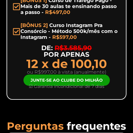
[BÔNUS 1]
Curso de Trafego Pago -
Mais de 30 aulas te ensinando passo
a passo -
R$497,00
[BÔNUS 2]
Curso Instagram Pra
Consórcio - Método 500k/mês com o
Instagram -
R$597,00
DE:
R$3.585,90
POR APENAS
12 x de 100,10
ou R$997,00 à vista (anualmente)
JUNTE-SE AO CLUBE DO MILHÃO
☑ Garantia incondicional de 7 dias
Perguntas
frequentes