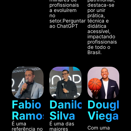
profissionais
destaca-se
a evoluírem
por unir
no
prática,
setor.Perguntar
técnica e
ao ChatGPT
didática
acessível,
impactando
profissionais
de todo o
Brasil.
Fabio
Danilo
Dougla
Ramos
Silva
Viegas
É uma
É uma das
Com uma
referência no
maiores