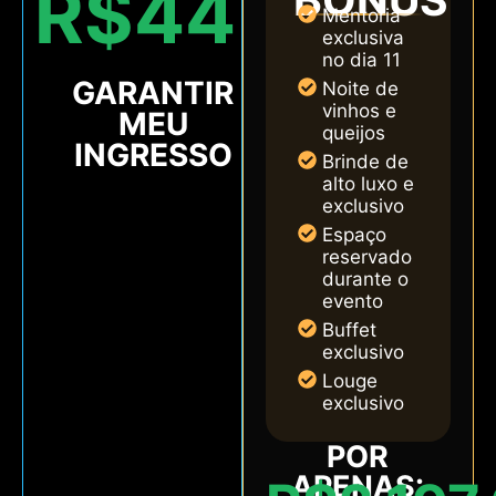
R$447,00
Mentoria
exclusiva
no dia 11
GARANTIR
Noite de
vinhos e
MEU
queijos
INGRESSO
Brinde de
alto luxo e
exclusivo
Espaço
reservado
durante o
evento
Buffet
exclusivo
Louge
exclusivo
POR
APENAS: