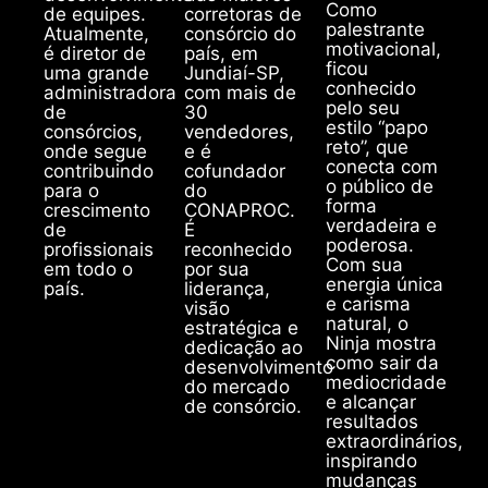
Como
de equipes.
corretoras de
palestrante
Atualmente,
consórcio do
motivacional,
é diretor de
país, em
ficou
uma grande
Jundiaí-SP,
conhecido
administradora
com mais de
pelo seu
de
30
estilo “papo
consórcios,
vendedores,
reto”, que
onde segue
e é
conecta com
contribuindo
cofundador
o público de
para o
do
forma
crescimento
CONAPROC.
verdadeira e
de
É
poderosa.
profissionais
reconhecido
Com sua
em todo o
por sua
energia única
país.
liderança,
e carisma
visão
natural, o
estratégica e
Ninja mostra
dedicação ao
como sair da
desenvolvimento
mediocridade
do mercado
e alcançar
de consórcio.
resultados
extraordinários,
inspirando
mudanças