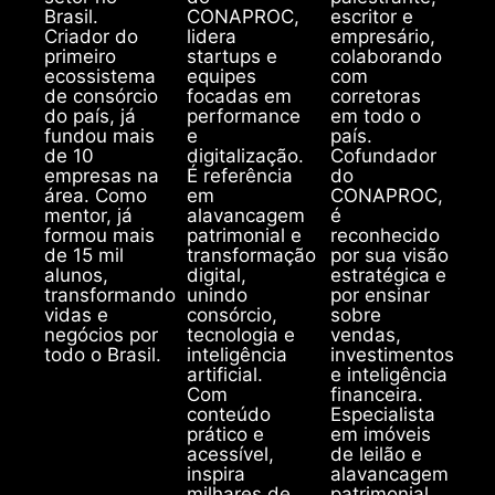
Brasil.
CONAPROC,
escritor e
Criador do
lidera
empresário,
primeiro
startups e
colaborando
ecossistema
equipes
com
de consórcio
focadas em
corretoras
do país, já
performance
em todo o
fundou mais
e
país.
de 10
digitalização.
Cofundador
empresas na
É referência
do
área. Como
em
CONAPROC,
mentor, já
alavancagem
é
formou mais
patrimonial e
reconhecido
de 15 mil
transformação
por sua visão
alunos,
digital,
estratégica e
transformando
unindo
por ensinar
vidas e
consórcio,
sobre
negócios por
tecnologia e
vendas,
todo o Brasil.
inteligência
investimentos
artificial.
e inteligência
Com
financeira.
conteúdo
Especialista
prático e
em imóveis
acessível,
de leilão e
inspira
alavancagem
milhares de
patrimonial,