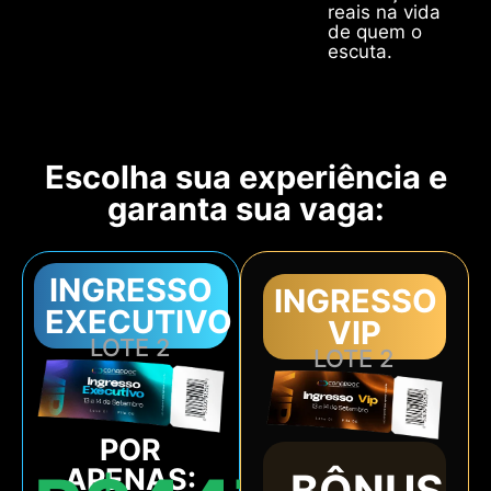
reais na vida
de quem o
escuta.
Escolha sua experiência e
garanta sua vaga:
INGRESSO
INGRESSO
EXECUTIVO
VIP
LOTE 2
LOTE 2
POR
APENAS:
BÔNUS