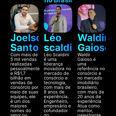
Joelsonh
Léo
Waldir
Santos
scaldini
Gaioso
Com mais de
Léo Scaldini
Waldir
5 mil vendas
é uma
Gaioso é
realizadas
liderança
uma
pessoalmente
inovadora no
referência no
e R$1,7
mercado de
consórcio e
bilhão em
consórcio e
no mercado
vendas de
tecnologia,
imobiliário
consórcio por
com mais de
brasileiro,
meio de suas
8 anos de
com mais de
equipes, ele
experiência.
20 anos de
é um dos
Engenheiro,
experiência.
maiores
empresário e
Atua como
nomes do
cofundador
mentor,
setor no
do
palestrante,