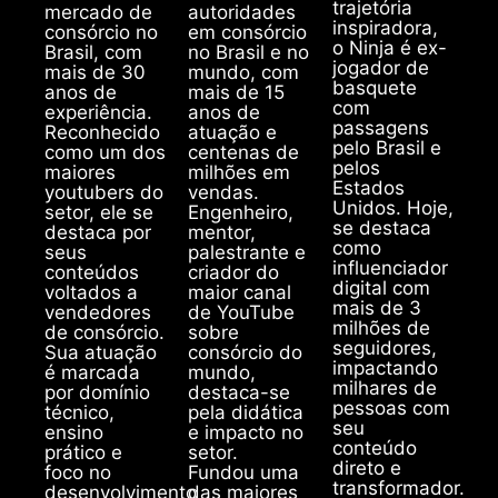
trajetória
mercado de
autoridades
inspiradora,
consórcio no
em consórcio
o Ninja é ex-
Brasil, com
no Brasil e no
jogador de
mais de 30
mundo, com
basquete
anos de
mais de 15
com
experiência.
anos de
passagens
Reconhecido
atuação e
pelo Brasil e
como um dos
centenas de
pelos
maiores
milhões em
Estados
youtubers do
vendas.
Unidos. Hoje,
setor, ele se
Engenheiro,
se destaca
destaca por
mentor,
como
seus
palestrante e
influenciador
conteúdos
criador do
digital com
voltados a
maior canal
mais de 3
vendedores
de YouTube
milhões de
de consórcio.
sobre
seguidores,
Sua atuação
consórcio do
impactando
é marcada
mundo,
milhares de
por domínio
destaca-se
pessoas com
técnico,
pela didática
seu
ensino
e impacto no
conteúdo
prático e
setor.
direto e
foco no
Fundou uma
transformador.
desenvolvimento
das maiores